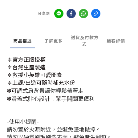
分享到
送貨及付款方
商品描述
了解更多
顧客評價
式
✽官方正版授權
✽台灣生產製造
✽救援小英雄可愛圖素
✽上課/出遊可隨時補充水份
✽可調式
肩背帶讓你輕鬆帶著走
✽滑蓋式貼心設計，單手開闔
更便利
-使用小提醒-
請勿置於火源附近，並避免墜地拋摔。
請勿以硬質刷毛刷洗表面，避免產生刮痕。