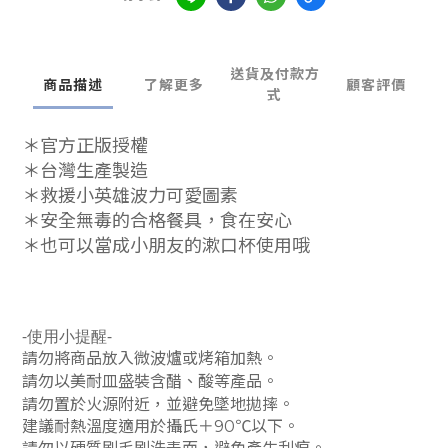
送貨及付款方
商品描述
了解更多
顧客評價
式
＊官方正版授權
＊台灣生產製造
＊救援小英雄波力可愛
圖素
＊安全無毒的合格餐具，食在安心
＊也可以當成小朋友的漱口杯使用哦
-使用小提醒-
請勿將商品放入微波爐或烤箱加熱。
請勿以美耐皿盛裝含醋、酸等產品。
請勿置於火源附近，並避免墜地拋摔。
建議耐熱溫度適用於攝氏＋90℃以下。