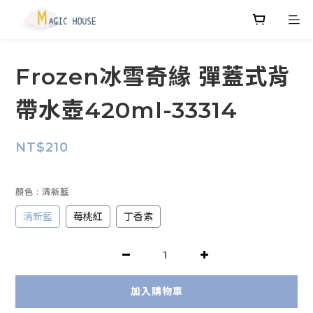
Frozen冰雪奇緣 彈蓋式背
帶水壺420ml-33314
NT$210
顏色
: 清新藍
清新藍
莓桃紅
丁香紫
加入購物車