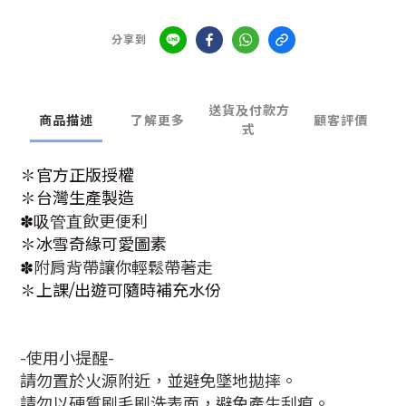
分享到
送貨及付款方
商品描述
了解更多
顧客評價
式
✽官方正版授權
✽台灣生產製造
✽吸管直
飲更便利
✽冰雪奇緣可愛圖素
✽
附肩背帶讓你輕鬆帶著走
✽上課/出遊可隨時補充水份
-使用小提醒-
請勿置於火源附近，並避免墜地拋摔。
請勿以硬質刷毛刷洗表面，避免產生刮痕。