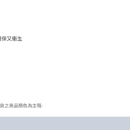
環保又衛生
貨之商品顏色為主哦-