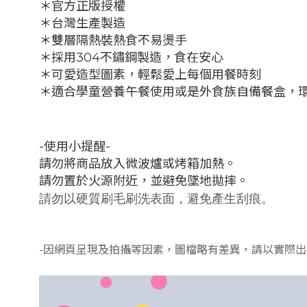
＊官方正版授權
＊台灣生產製造
＊
雙層隔熱
裝熱食不易燙手
＊
採用304不鏽鋼製造，食在安心
＊可愛造型圖素，輕鬆愛上每個用餐時刻
＊適合學童營養午餐使用或是外食族自備餐盒，
-使用小提醒-
請勿將商品放入微波爐或烤箱加熱。
請勿置於火源附近，並避免墜地拋摔。
請勿以硬質刷毛刷洗表面，避免產生刮痕。
-因網頁呈現及拍攝等因素，圖檔略有差異，請以實際出