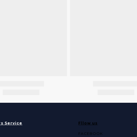
s Service
Fllow us
FACEBOOK