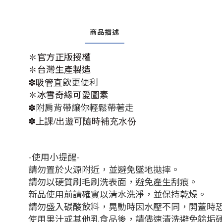
商品描述
✽官方正版授權
✽台灣生產製造
✽吸管直
飲更便利
✽冰雪奇緣可愛圖素
✽
附肩背帶讓你輕鬆帶著走
✽上課/出遊可隨時補充水份
-使用小提醒-
請勿置於火源附近，並避免墜地拋摔。
請勿以硬質刷毛刷洗表面，避免產生刮痕。
新品使用前請確實以清水洗淨，
並保持乾燥。
請勿盛入碳酸飲料，晃動時因水壓不同，開蓋時
使用果汁或其他乳食品後，請儘速清洗避免餘垢