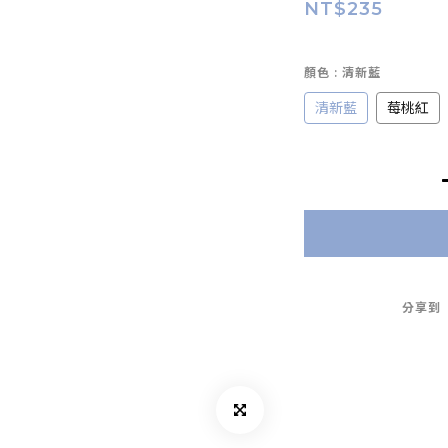
NT$235
顏色
: 清新藍
清新藍
莓桃紅
分享到