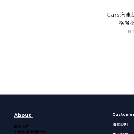
Cars汽車總動
格餐盤
NT
Customer
About
購物說明
關於我們​
企業採購/團購合作