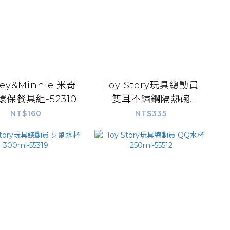
key&Minnie 米奇
Toy Story玩具總動員
環保餐具組-52310
雙耳不鏽鋼隔熱碗
420ml
NT$160
NT$335