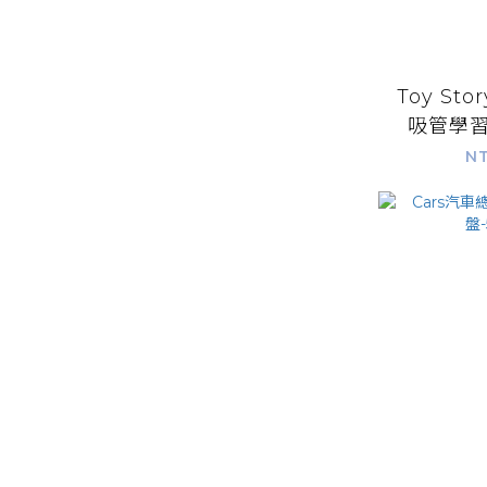
Toy St
吸管學習
3
NT