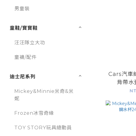
男童裝
童鞋/寶寶鞋
汪汪隊立大功
童襪/配件
Cars汽
迪士尼系列
背帶水壺
3
NT
Mickey&Minnie米奇&米
妮
Frozen冰雪奇緣
TOY STORY玩具總動員