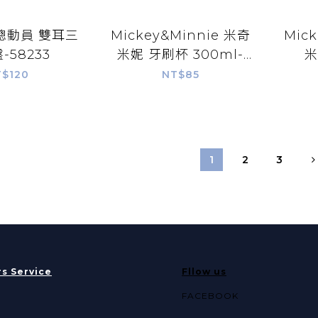
員 雙耳三
Mickey&Minnie 米奇
Mic
-58233
米妮 牙刷杯 300ml-
米
51321
$120
NT$85
1
2
3
s Service
Fllow us
FACEBOOK