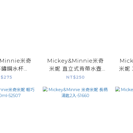
&Minnie米奇
Mickey&Minnie米奇
Mic
不鏽鋼水杯
米妮 直立式背帶水壺
米妮 304不鏽鋼兒童湯
l-52506
650ml-31334
匙
$275
NT$250