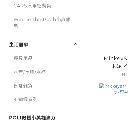
CARS汽車總動員
Winnie the Pooh小熊維
尼
生活居家
Mickey
餐具用品
米妮 
水壺/水瓶/水杯
240m
NT
日常雜貨
不鏽鋼系列
POLI救援小英雄波力