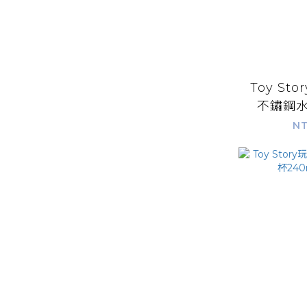
Toy St
不鏽鋼水
5
NT