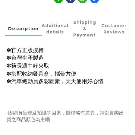
Shipping
Additional
Customer
Description
&
details
Reviews
Payment
✽官方正版授權
✽台灣生產製造
筷長適中好夾取
✽
✽
搭配收納
餐具盒，
攜帶
方便
✽汽車總動員多彩
圖素，天天使用好心情
-因網頁呈現及拍攝等因素，圖檔略有差異，請以實際出
貨之商品顏色為主哦-