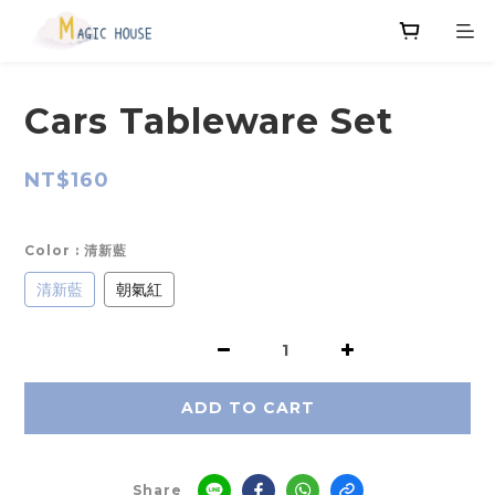
Cars Tableware Set
NT$160
Color
: 清新藍
清新藍
朝氣紅
ADD TO CART
Share