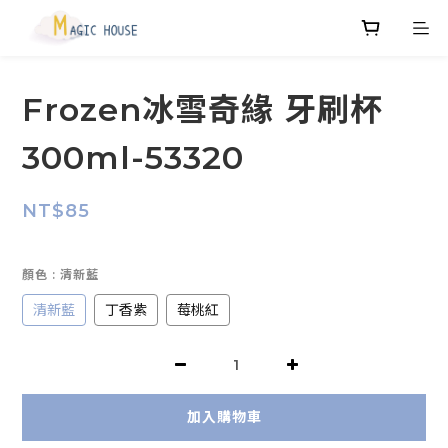
Frozen冰雪奇緣 牙刷杯
300ml-53320
NT$85
顏色
: 清新藍
清新藍
丁香紫
莓桃紅
加入購物車