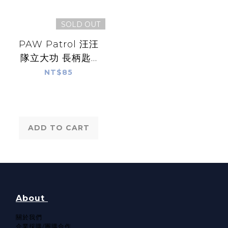
SOLD OUT
PAW Patrol 汪汪
隊立大功 長柄匙2
入-PAW10025
NT$85
ADD TO CART
About
關於我們​
企業採購/團購合作